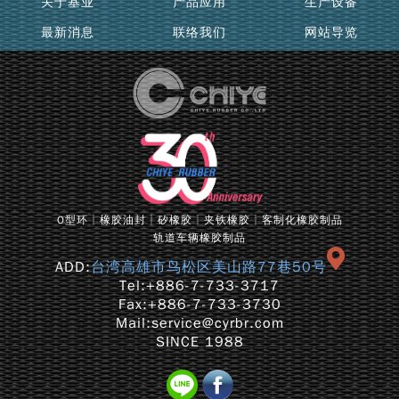
关于基业
产品应用
生产设备
最新消息
联络我们
网站导览
O型环│橡胶油封│矽橡胶│夹铁橡胶│客制化橡胶制品
轨道车辆橡胶制品
ADD:
台湾高雄市鸟松区美山路77巷50号
Tel:
+886-7-733-3717
Fax:
+886-7-733-3730
Mail:
service@cyrbr.com
SINCE 1988